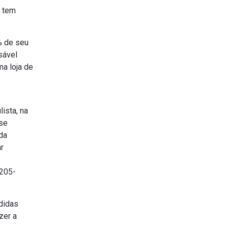
, tem
% de seu
sável
a loja de
ista, na
 se
da
r
7205-
edidas
zer a