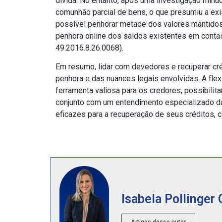
dívida. No entanto, após uma investigação min
comunhão parcial de bens, o que presumiu a exi
possível penhorar metade dos valores mantidos
penhora online dos saldos existentes em conta
49.2016.8.26.0068).
Em resumo, lidar com devedores e recuperar cr
penhora e das nuances legais envolvidas. A fle
ferramenta valiosa para os credores, possibili
conjunto com um entendimento especializado da
eficazes para a recuperação de seus créditos, co
Isabela Pollinger
Artigos desse autor