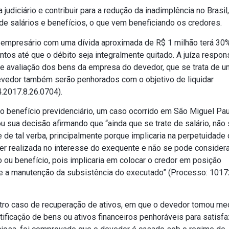
judiciário e contribuir para a redução da inadimplência no Brasil
 de salários e benefícios, o que vem beneficiando os credores.
 empresário com uma dívida aproximada de R$ 1 milhão terá 30
tos até que o débito seja integralmente quitado. A juíza respon
e avaliação dos bens da empresa do devedor, que se trata de um
vedor também serão penhorados com o objetivo de liquidar
.2017.8.26.0704).
o benefício previdenciário, um caso ocorrido em São Miguel Paul
ou sua decisão afirmando que “ainda que se trate de salário, não
de tal verba, principalmente porque implicaria na perpetuidade 
er realizada no interesse do exequente e não se pode considera
o ou benefício, pois implicaria em colocar o credor em posição
ite a manutenção da subsistência do executado” (Processo: 101
 outro caso de recuperação de ativos, em que o devedor tomou m
ntificação de bens ou ativos financeiros penhoráveis para satisfa