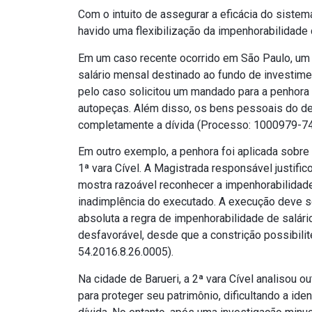
Com o intuito de assegurar a eficácia do sistema 
havido uma flexibilização da impenhorabilidade
Em um caso recente ocorrido em São Paulo, um
salário mensal destinado ao fundo de investimen
pelo caso solicitou um mandado para a penhora 
autopeças. Além disso, os bens pessoais do de
completamente a dívida (Processo: 1000979-74
Em outro exemplo, a penhora foi aplicada sobre 
1ª vara Cível. A Magistrada responsável justific
mostra razoável reconhecer a impenhorabilidade 
inadimplência do executado. A execução deve s
absoluta a regra de impenhorabilidade de salári
desfavorável, desde que a constrição possibil
54.2016.8.26.0005).
Na cidade de Barueri, a 2ª vara Cível analisou
para proteger seu patrimônio, dificultando a ide