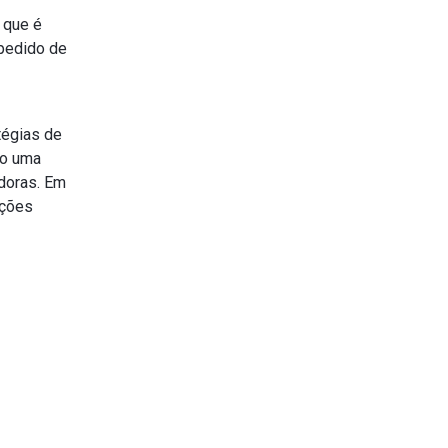
 que é
 pedido de
tégias de
do uma
adoras. Em
uções