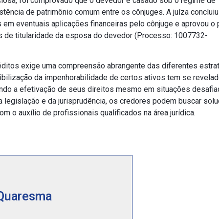
uciosa, foi comprovado que o devedor é casado sob o regime de
stência de patrimônio comum entre os cônjuges. A juíza concluiu
 em eventuais aplicações financeiras pelo cônjuge e aprovou o
s de titularidade da esposa do devedor (Processo: 1007732-
éditos exige uma compreensão abrangente das diferentes estra
xibilização da impenhorabilidade de certos ativos tem se revela
tando a efetivação de seus direitos mesmo em situações desafi
 legislação e da jurisprudência, os credores podem buscar sol
m o auxílio de profissionais qualificados na área jurídica.
 Quaresma