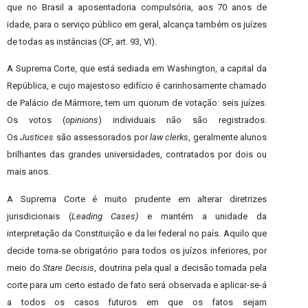
que no Brasil a aposentadoria compulsória, aos 70 anos de
idade, para o serviço público em geral, alcança também os juízes
de todas as instâncias (CF, art. 93, VI).
A Suprema Corte, que está sediada em Washington, a capital da
República, e cujo majestoso edifício é carinhosamente chamado
de Palácio de Mármore, tem um quorum de votação: seis juízes.
Os votos (
opinions
) individuais não são registrados.
Os
Justices
são assessorados por
law clerks
, geralmente alunos
brilhantes das grandes universidades, contratados por dois ou
mais anos
.
A Suprema Corte é muito prudente em alterar diretrizes
jurisdicionais (
Leading Cases)
e mantém a unidade da
interpretação da Constituição e da lei federal no país. Aquilo que
decide torna-se obrigatório para todos os juízos inferiores, por
meio do
Stare Decisis
, doutrina pela qual a decisão tomada pela
corte para um certo estado de fato será observada e aplicar-se-á
a todos os casos futuros em que os fatos sejam