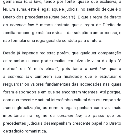
germânica (
civil law)
, tendo por fonte, quase que exclusiva, a
lei
.
Em suma, este é legal;
aquele, judicial, no sentido de que é o
Direito dos precedentes (
Stare Decisis
). É que a regra de direito
do
common law
é menos abstrata que a regra de Direito da
família romano-germânica e visa a dar solução a um processo, e
não formular uma regra geral de conduta para o futuro.
Desde já impende registrar, porém, que qualquer comparação
entre ambos nunca pode resultar em juízo de valor do tipo “é
melhor” ou “é mais eficaz”, pois tanto a
civil law
quanto
a
common law
cumprem sua finalidade, que é estruturar e
resguardar os valores fundamentais das sociedades nas quais
foram elaborados e em que se encontram vigentes. Até porque,
com o crescente e natural intercâmbio cultural destes tempos de
franca globalização, as normas legais ganham cada vez mais
importância no regime da
common law
, ao passo que os
precedentes judiciais desempenham crescente papel no Direito
de tradição romanística.