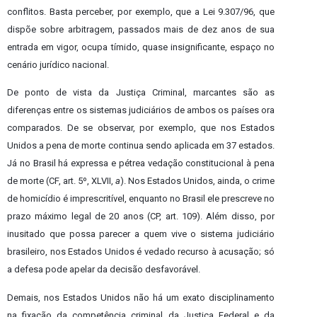
conflitos. Basta perceber, por exemplo, que a Lei 9.307/96, que
dispõe sobre arbitragem, passados mais de dez anos de sua
entrada em vigor, ocupa tímido, quase insignificante, espaço no
cenário jurídico nacional.
De ponto de vista da Justiça Criminal, marcantes são as
diferenças entre os sistemas judiciários de ambos os países ora
comparados. De se observar, por exemplo, que nos Estados
Unidos a pena de morte continua sendo aplicada em 37 estados.
Já no Brasil há expressa e pétrea vedação constitucional à pena
de morte (CF, art. 5º, XLVII,
a
). Nos Estados Unidos, ainda, o crime
de homicídio é imprescritível, enquanto no Brasil ele prescreve no
prazo máximo legal de 20 anos (CP, art. 109). Além disso, por
inusitado que possa parecer a quem vive o sistema judiciário
brasileiro, nos Estados Unidos é vedado recurso à acusação; só
a defesa pode apelar da decisão desfavorável.
Demais, nos Estados Unidos não há um exato disciplinamento
na fixação da competência criminal da Justiça Federal e da