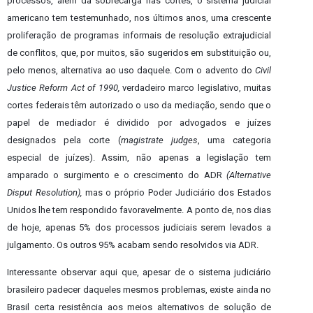
processos, além da sobrecarga nas cortes, o sistema judicial
americano tem testemunhado, nos últimos anos, uma crescente
proliferação de programas informais de resolução extrajudicial
de conflitos, que, por muitos, são sugeridos em substituição ou,
pelo menos, alternativa ao uso daquele.
Com o advento do
Civil
Justice Reform Act of 1990,
verdadeiro marco legislativo, muitas
cortes federais têm autorizado o uso da mediação, sendo que o
papel de mediador é dividido por advogados e juízes
designados pela corte (
magistrate judges
, uma categoria
especial de juízes). Assim, não apenas a legislação tem
amparado o surgimento e o crescimento do ADR
(Alternative
Disput Resolution),
mas o próprio Poder Judiciário dos Estados
Unidos lhe tem respondido favoravelmente. A ponto de, nos dias
de hoje, apenas 5% dos processos judiciais serem levados a
julgamento. Os outros 95% acabam sendo resolvidos via ADR.
Interessante observar aqui que, apesar de o sistema judiciário
brasileiro padecer daqueles mesmos problemas, existe ainda no
Brasil certa resistência aos meios alternativos de solução de