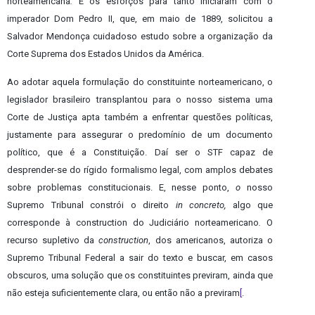
norteamericana
.
E os esforços para tanto iniciaram com o
imperador Dom Pedro II, que, em maio de 1889, solicitou a
Salvador Mendonça cuidadoso estudo sobre a organização da
Corte Suprema dos Estados Unidos da América.
Ao adotar aquela formulação do constituinte norteamericano, o
legislador brasileiro transplantou para o nosso sistema uma
Corte de Justiça apta também a enfrentar questões políticas,
justamente para assegurar o predomínio de um documento
político, que é a Constituição. Daí ser o STF capaz de
desprender-se do rígido formalismo legal, com amplos debates
sobre problemas constitucionais. E, nesse ponto,
o
nosso
Supremo Tribunal constrói o direito
in concreto,
algo que
corresponde à construction do Judiciário norteamericano
.
O
recurso supletivo da
construction
, dos americanos, autoriza o
Supremo Tribunal Federal a sair do texto e buscar, em casos
obscuros, uma solução que os constituintes previram, ainda que
não esteja suficientemente clara, ou então não a previram
[
.