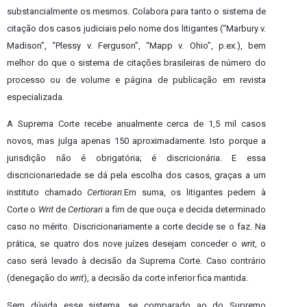
substancialmente os mesmos. Colabora para tanto o sistema de
citação dos casos judiciais pelo nome dos litigantes (“Marbury v.
Madison”, “Plessy v. Ferguson”, “Mapp v. Ohio”, p.ex.), bem
melhor do que o sistema de citações brasileiras de número do
processo ou de volume e página de publicação em revista
especializada
.
A Suprema Corte recebe anualmente cerca de 1,5 mil casos
novos, mas julga apenas 150 aproximadamente. Isto porque a
jurisdição não é obrigatória; é discricionária. E essa
discricionariedade se dá pela escolha dos casos, graças a um
instituto chamado
Certiorari.
Em suma, os litigantes pedem à
Corte o
Writ
de
Certiorari
a fim de que ouça e decida determinado
caso no mérito. Discricionariamente a corte decide se o faz. Na
prática, se quatro dos nove juízes desejam conceder o
writ
, o
caso será levado à decisão da Suprema Corte. Caso contrário
(denegação do
writ
), a decisão da corte inferior fica mantida.
Sem dúvida esse sistema, se comparado ao do Supremo