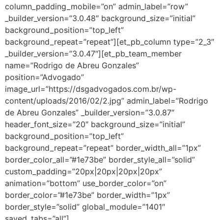
column_padding_mobile=”on” admin_label=”row”
_builder_version=”3.0.48″ background_size=”initial”
background_position=”top_left”
background_repeat=”repeat”][et_pb_column type=”2_3″
_builder_version=”3.0.47″][et_pb_team_member
name=”Rodrigo de Abreu Gonzales”
position=”Advogado”
image_url=”https://dsgadvogados.com.br/wp-
content/uploads/2016/02/2.jpg” admin_label=”Rodrigo
de Abreu Gonzales” _builder_version=”3.0.87″
header_font_size=”20″ background_size=”initial”
background_position=”top_left”
background_repeat=”repeat” border_width_all=”1px”
border_color_all=”#1e73be” border_style_all=”solid”
custom_padding=”20px|20px|20px|20px”
animation=”bottom” use_border_color=”on”
border_color=”#1e73be” border_width=”1px”
border_style=”solid” global_module=”1401″
saved_tabs=”all”]