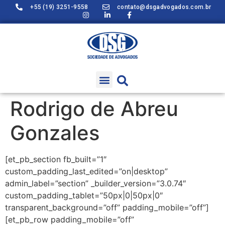
+55 (19) 3251-9558
contato@dsgadvogados.com.br
Rodrigo de Abreu
Gonzales
[et_pb_section fb_built=”1″
custom_padding_last_edited=”on|desktop”
admin_label=”section” _builder_version=”3.0.74″
custom_padding_tablet=”50px|0|50px|0″
transparent_background=”off” padding_mobile=”off”]
[et_pb_row padding_mobile=”off”