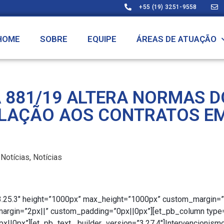
+55 (19) 3251-9558
HOME
SOBRE
EQUIPE
ÁREAS DE ATUAÇÃO
 881/19 ALTERA NORMAS D
RELAÇÃO AOS CONTRATOS E
Notícias
,
Notícias
”3.25.3″ height=”1000px” max_height=”1000px” custom_margin=”
margin=”2px||” custom_padding=”0px||0px”][et_pb_column type
x||0px”][et_pb_text _builder_version=”3.27.4″]Intervencionism