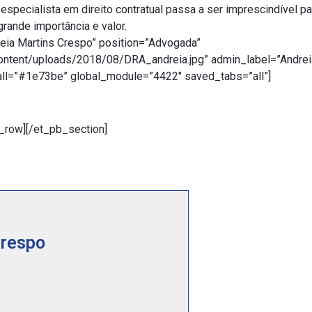
specialista em direito contratual passa a ser imprescindível pa
rande importância e valor.
ia Martins Crespo” position=”Advogada”
ontent/uploads/2018/08/DRA_andreia.jpg” admin_label=”Andrei
_all=”#1e73be” global_module=”4422″ saved_tabs=”all”]
row][/et_pb_section]
Crespo