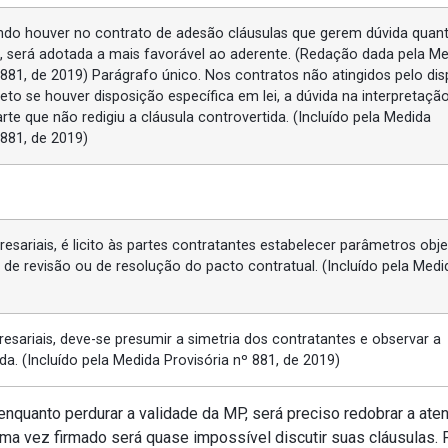
ando houver no contrato de adesão cláusulas que gerem dúvida quan
o, será adotada a mais favorável ao aderente. (Redação dada pela M
 881, de 2019) Parágrafo único. Nos contratos não atingidos pelo di
eto se houver disposição específica em lei, a dúvida na interpretaçã
arte que não redigiu a cláusula controvertida. (Incluído pela Medida
 881, de 2019)
resariais, é licito às partes contratantes estabelecer parâmetros obje
s de revisão ou de resolução do pacto contratual. (Incluído pela Medi
resariais, deve-se presumir a simetria dos contratantes e observar a
da. (Incluído pela Medida Provisória nº 881, de 2019)
e, enquanto perdurar a validade da MP, será preciso redobrar a at
uma vez firmado será quase impossível discutir suas cláusulas. 