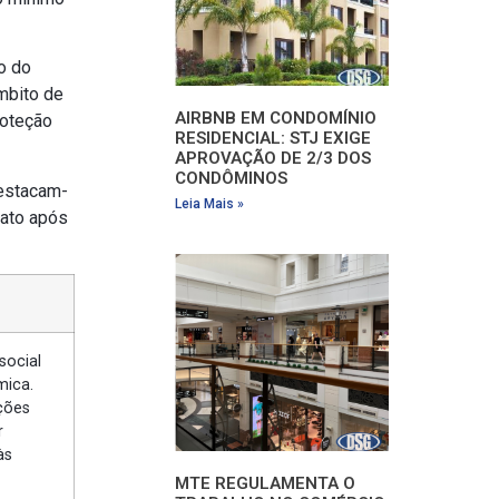
o do
âmbito de
AIRBNB EM CONDOMÍNIO
roteção
RESIDENCIAL: STJ EXIGE
APROVAÇÃO DE 2/3 DOS
CONDÔMINOS
destacam-
Leia Mais »
rato após
social
mica.
ções
r
às
MTE REGULAMENTA O