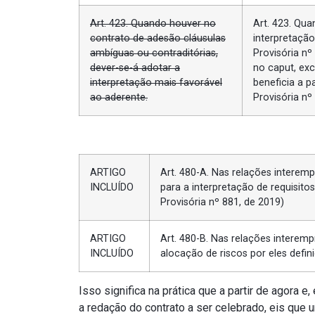
Art. 423. Quando houver no
Art. 423. Qu
contrato de adesão cláusulas
interpretaçã
ambíguas ou contraditórias,
Provisória nº
dever-se-á adotar a
no caput, exc
interpretação mais favorável
beneficia a p
ao aderente.
Provisória nº
ARTIGO
Art. 480-A. Nas relações interemp
INCLUÍDO
para a interpretação de requisito
Provisória nº 881, de 2019)
ARTIGO
Art. 480-B. Nas relações interemp
INCLUÍDO
alocação de riscos por eles defini
Isso significa na prática que a partir de agora 
a redação do contrato a ser celebrado, eis que 