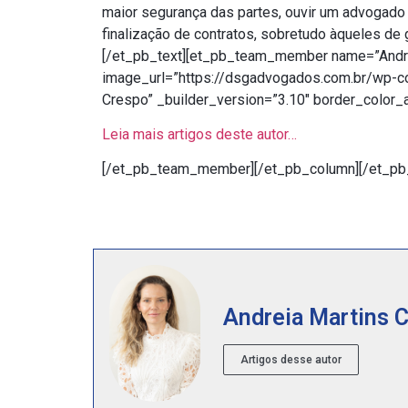
maior segurança das partes, ouvir um advogado e
finalização de contratos, sobretudo àqueles de g
[/et_pb_text][et_pb_team_member name=”Andre
image_url=”https://dsgadvogados.com.br/wp-c
Crespo” _builder_version=”3.10″ border_color
Leia mais artigos deste autor…
[/et_pb_team_member][/et_pb_column][/et_pb_
Andreia Martins 
Artigos desse autor