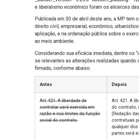
e liberalismo econômico foram os alicerces das
Publicada em 30 de abril deste ano, a MP tem co
direito civil, empresarial, econômico, urbanísti
aplicação, e na ordenação pública sobre o exer
ao meio ambiente.
Considerando sua eficácia imediata, dentre os 
se relevantes as alterações realizadas quando o 
firmado, conforme abaixo:
Antes
Depois
Art. 421. A liberdade de
Art. 421. A l
contratar será exercida em
do contrato,
razão e nos limites da função
(Redação dad
social do contrato.
contratuais p
qualquer dos 
partes será e