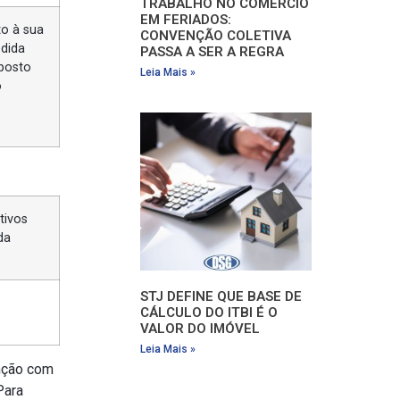
TRABALHO NO COMÉRCIO
EM FERIADOS:
to à sua
CONVENÇÃO COLETIVA
edida
PASSA A SER A REGRA
sposto
Leia Mais »
o
tivos
da
STJ DEFINE QUE BASE DE
CÁLCULO DO ITBI É O
VALOR DO IMÓVEL
Leia Mais »
enção com
Para