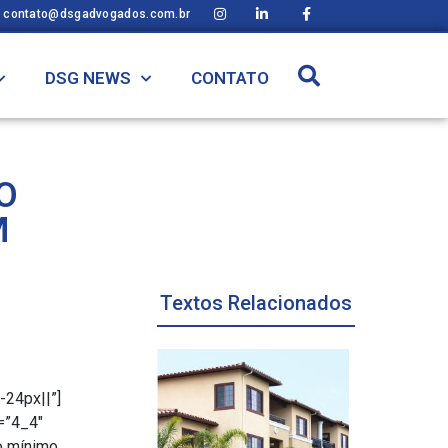
contato@dsgadvogados.com.br
DSG NEWS
CONTATO
O
M
Textos Relacionados
-24px||”]
=”4_4″
o mínimo