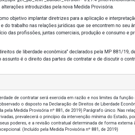
 alterações introduzidas pela nova Medida Provisória.
mo objetivo implantar diretrizes para a aplicação e interpretaçã
co e do trabalho nas relações jurídicas que se encontrem no seu 
cício das profissões, juntas comerciais, produção e consumo e p
“direitos de liberdade econômica” declarados pela MP 881/19, 
assunto é o direito das partes de contratar e de discutir o cont
iberdade de contratar será exercida em razão e nos limites da função 
 observado o disposto na Declaração de Direitos de Liberdade Econô
a pela Medida Provisória nº 881, de 2019) Parágrafo único. Nas rela
rivadas, prevalecerá o princípio da intervenção mínima do Estado, po
seus poderes, e a revisão contratual determinada de forma externa 
xcepcional. (Incluído pela Medida Provisória nº 881, de 2019)