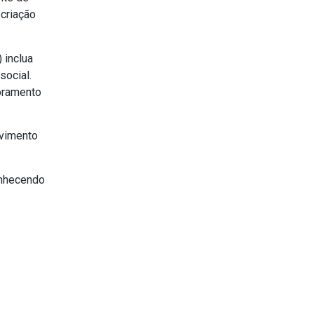
 criação
 inclua
social.
oramento
lvimento
onhecendo