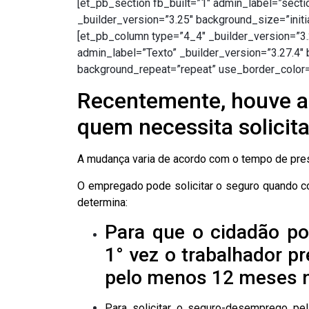
[et_pb_section fb_built=”1″ admin_label=”secti
_builder_version=”3.25″ background_size=”initi
[et_pb_column type=”4_4″ _builder_version=”3
admin_label=”Texto” _builder_version=”3.27.4″ 
background_repeat=”repeat” use_border_color=”
Recentemente, houve al
quem necessita solicit
A mudança varia de acordo com o tempo de prestaç
O empregado pode solicitar o seguro quando co
determina:
Para que o cidadão po
1° vez o trabalhador p
pelo menos 12 meses 
Para solicitar o seguro-desemprego pe