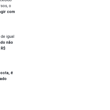
rsos, o
agir com
 de igual
ado não
 R$
osta, é
tado