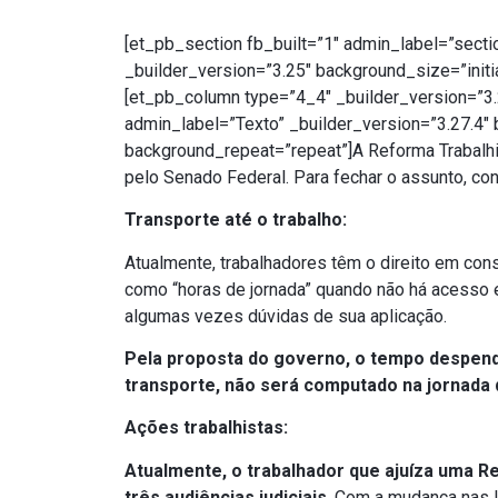
[et_pb_section fb_built=”1″ admin_label=”secti
_builder_version=”3.25″ background_size=”initi
[et_pb_column type=”4_4″ _builder_version=”3
admin_label=”Texto” _builder_version=”3.27.4″ 
background_repeat=”repeat”]A Reforma Trabalhi
pelo Senado Federal. Para fechar o assunto, con
Transporte até o trabalho:
Atualmente, trabalhadores têm o direito em con
como “horas de jornada” quando não há acesso e
algumas vezes dúvidas de sua aplicação.
Pela proposta do governo, o tempo despendid
transporte, não será computado na jornada 
Ações trabalhistas:
Atualmente, o trabalhador que ajuíza uma R
três audiências judiciais
. Com a mudança nas le