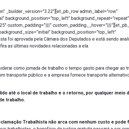
on” _builder_version=”3.22″][et_pb_row admin_label=”row”
al” background_position=”top_left” background_repeat=”repeat”
.25″ custom_padding=”|||” custom_padding__hover=”|||”][et_pb
background_size=”initial” background_position=”top_left”
sta foi aprovada pela Câmara dos Deputados e está sendo anal
fira as últimas novidades relacionadas a ela.
siderar como jornada de trabalho o tempo gasto para chegar ao t
m transporte público e a empresa fornece transporte alternativ
o até o local de trabalho e o retorno, por qualquer meio 
de trabalho.
eclamação Trabalhista não arca com nenhum custo e pode f
is trabalhistas, o benefício da justiça gratuita passará a ser co