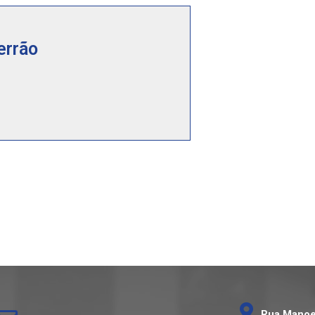
errão
Rua Manoel