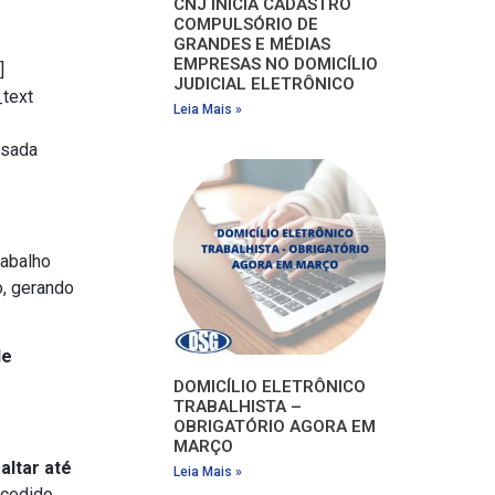
CNJ INICIA CADASTRO
COMPULSÓRIO DE
GRANDES E MÉDIAS
EMPRESAS NO DOMICÍLIO
]
JUDICIAL ELETRÔNICO
_text
Leia Mais »
isada
rabalho
o, gerando
de
DOMICÍLIO ELETRÔNICO
TRABALHISTA –
OBRIGATÓRIO AGORA EM
MARÇO
altar até
Leia Mais »
ncedido