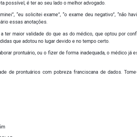
a possível, é ter ao seu lado o melhor advogado.
minei”, “eu solicitei exame”, “o exame deu negativo”, “não havia
tuário essas anotações.
 ter maior validade do que as do médico, que optou por confi
idas que adotou no lugar devido e no tempo certo.
aborar prontuário, ou o fizer de forma inadequada, o médico já 
dade de prontuários com pobreza franciscana de dados. Tom
35m