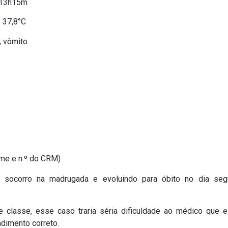
 13h15m
7,8°C
 vômito.
me e n.º do CRM)
o socorro na madrugada e evoluindo para óbito no dia seg
e classe, esse caso traria séria dificuldade ao médico que e
ndimento correto.