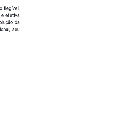
 ilegível,
 e efetiva
volução da
ional, seu