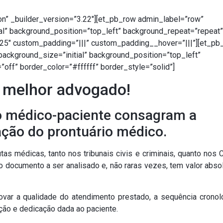
on” _builder_version=”3.22″][et_pb_row admin_label=”row”
al” background_position=”top_left” background_repeat=”repeat”
.25″ custom_padding=”|||” custom_padding__hover=”|||”][et_pb
background_size=”initial” background_position=”top_left”
off” border_color=”#ffffff” border_style=”solid”]
u melhor advogado!
ção médico-paciente consagram a
ação do prontuário médico.
 médicas, tanto nos tribunais civis e criminais, quanto nos 
ro documento a ser analisado e, não raras vezes, tem valor abs
ovar a qualidade do atendimento prestado, a sequência cronol
nção e dedicação dada ao paciente.